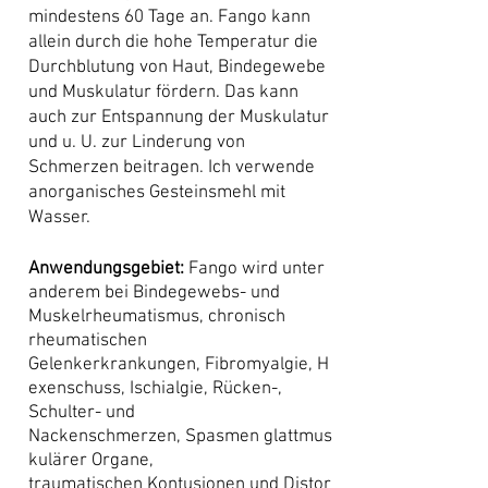
mindestens 60 Tage an. Fango kann
allein durch die hohe Temperatur die
Durchblutung von Haut, Bindegewebe
und Muskulatur fördern. Das kann
auch zur Entspannung der Muskulatur
und u. U. zur Linderung von
Schmerzen beitragen. Ich verwende
anorganisches Gesteinsmehl mit
Wasser.
Anwendungsgebiet:
Fango wird unter
anderem bei Bindegewebs- und
Muskel
rheumatismus
, chronisch
rheumatischen
Gelenkerkrankungen,
Fibromyalgie
,
H
exenschuss
,
Ischialgie
, Rücken-,
Schulter- und
Nackenschmerzen,
Spasmen
glattmus
kulärer Organe,
traumatischen
Kontusionen
und
Distor