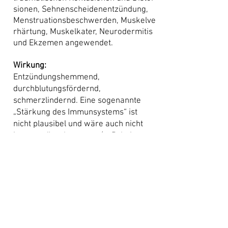
sionen
,
Sehnenscheidenentzündung
,
Menstruationsbeschwerden
,
Muskelve
rhärtung
,
Muskelkater
,
Neurodermitis
und
Ekzemen
angewendet.
Wirkung:
Entzündungshemmend,
durchblutungsfördernd,
schmerzlindernd. Eine sogenannte
„Stärkung des
Immunsystems
“ ist
nicht plausibel und wäre auch nicht
immer wünschenswert (z. B. bei
Autoimmunerkrankungen). Eine
erhöhte Ausschüttung
von
Endorphinen
oder
ACTH
ist nicht
nachgewiesen, letztere wäre auch
nicht immer wünschenswert.